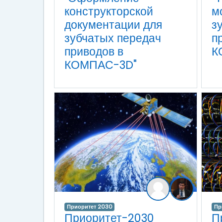
конструкторской
м
документации для
з
зубчатых передач
п
приводов в
К
КОМПАС-3D"
Приоритет 2030
Пр
Приоритет-2030
П