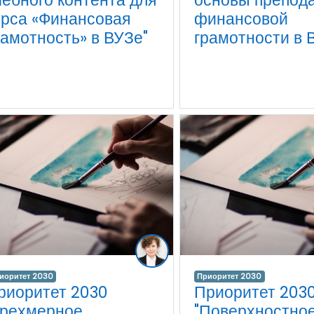
чебного контента для
основы препод
урса «Финансовая
финансовой
рамотность» в ВУЗе"
грамотности в 
иоритет 2030
Приоритет 2030
риоритет 2030
Приоритет 203
Трехмерное
"Поверхностно