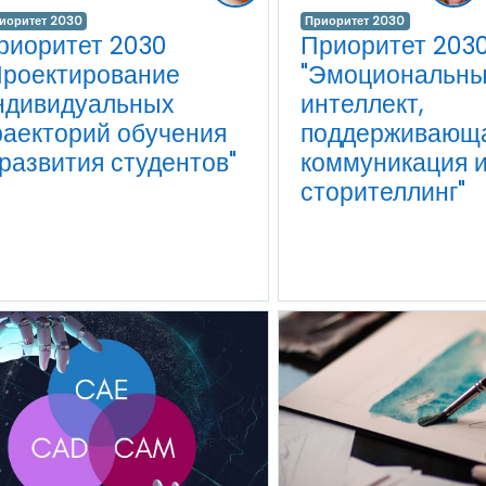
иоритет 2030
Приоритет 2030
риоритет 2030
Приоритет 203
Проектирование
"Эмоциональн
ндивидуальных
интеллект,
раекторий обучения
поддерживающ
 развития студентов"
коммуникация 
сторителлинг"