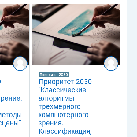
Приоритет 2030
0
Приоритет 2030
"Классические
рение.
алгоритмы
трехмерного
методы
компьютерного
сцены"
зрения.
Классификация,