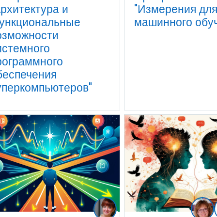
Архитектура и
"Измерения для
ункциональные
машинного обу
озможности
истемного
рограммного
беспечения
уперкомпьютеров"