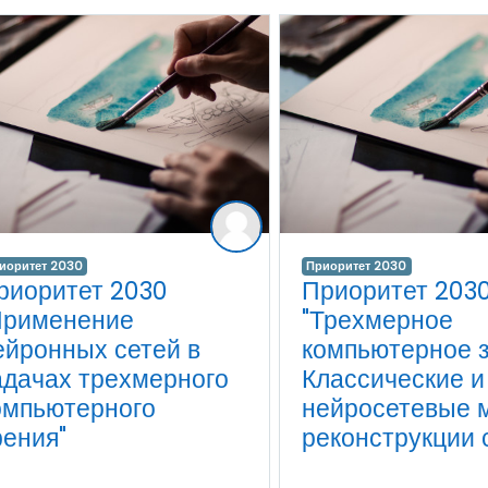
иоритет 2030
Приоритет 2030
риоритет 2030
Приоритет 203
Применение
"Трехмерное
ейронных сетей в
компьютерное з
адачах трехмерного
Классические и
омпьютерного
нейросетевые 
рения"
реконструкции 