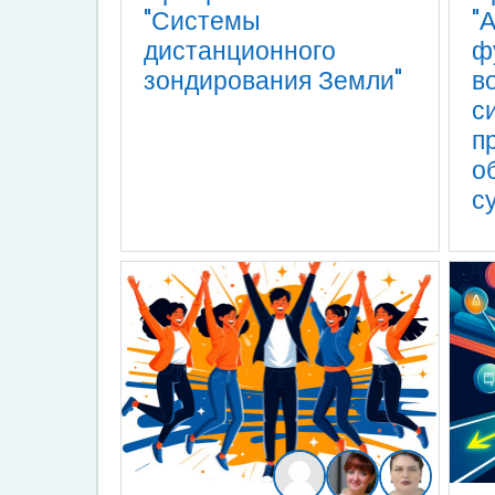
"Системы
"
дистанционного
ф
зондирования Земли"
в
с
п
о
с