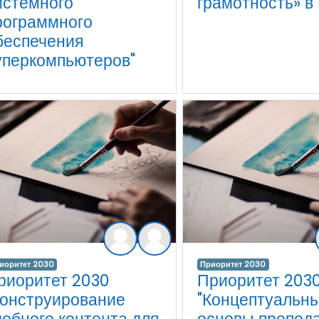
истемного
грамотность» в 
рограммного
беспечения
уперкомпьютеров"
иоритет 2030
Приоритет 2030
риоритет 2030
Приоритет 203
Конструирование
"Концептуальн