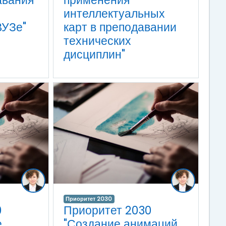
авания
применения
интеллектуальных
ВУЗе"
карт в преподавании
технических
дисциплин"
Приоритет 2030
0
Приоритет 2030
е
"Создание анимаций