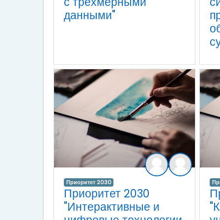
с трехмерными
с
данными"
п
о
с
Приоритет 2030
Пр
Приоритет 2030
П
"Интерактивные и
"