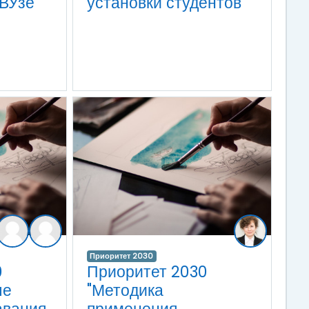
ВУзе"
установки студентов"
Приоритет 2030
0
Приоритет 2030
ые
"Методика