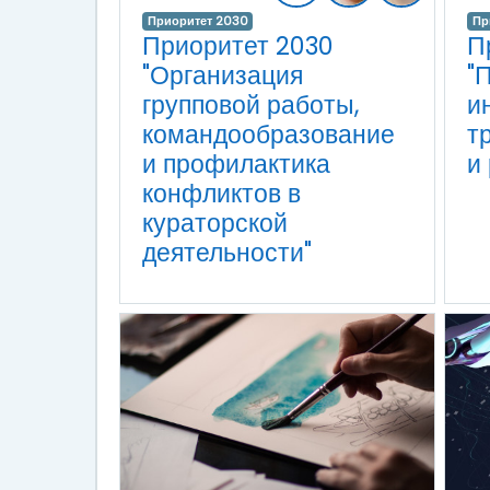
Приоритет 2030
Пр
Приоритет 2030
П
"Организация
"
групповой работы,
и
командообразование
т
и профилактика
и
конфликтов в
кураторской
деятельности"