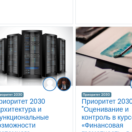
иоритет 2030
Приоритет 2030
риоритет 2030
Приоритет 203
Архитектура и
"Оценивание и
ункциональные
контроль в курс
озможности
«Финансовая