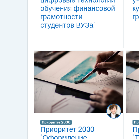
цифровые технологии
у
обучения финансовой
к
грамотности
г
студентов ВУЗа"
Приоритет 2030
Пр
Приоритет 2030
П
"Оформление
"