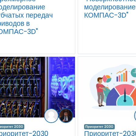
оделирование
моделирование
убчатых передач
КОМПАС-3D"
риводов в
ОМПАС-3D"
иоритет 2030
Приоритет 2030
риоритет-2030
Приоритет-203