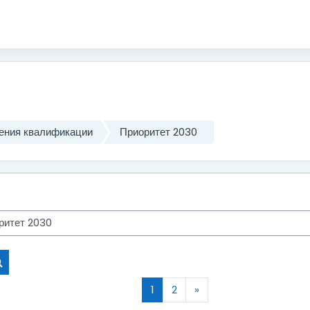
ения квалификации
Приоритет 2030
Search courses
Page 1
Page 2
Next page
1
2
»