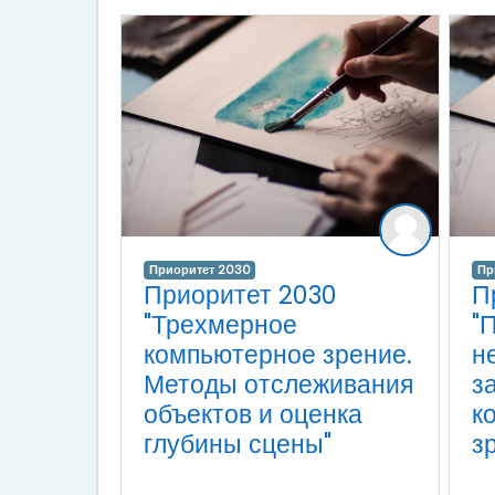
Приоритет 2030
Пр
Приоритет 2030
П
"Трехмерное
"
компьютерное зрение.
н
Методы отслеживания
з
объектов и оценка
к
глубины сцены"
з