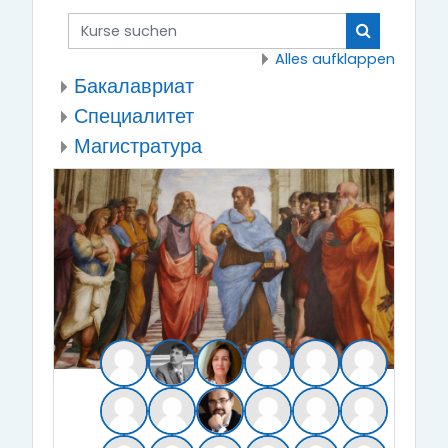
Kurse suchen
Kurse such
Alles aufklappen
Бакалавриат
Специалитет
Магистратура